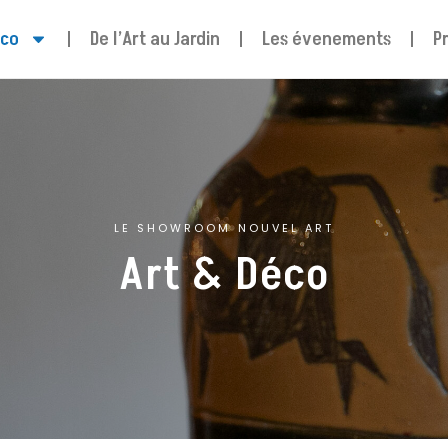
éco
De l’Art au Jardin
Les évenements
P
LE SHOWROOM NOUVEL ART
Art & Déco